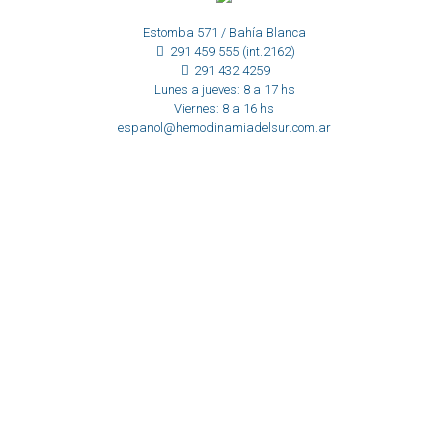
Estomba 571 / Bahía Blanca
291 459 555 (int.2162)
291 432 4259
Lunes a jueves: 8 a 17 hs
Viernes: 8 a 16 hs
espanol@hemodinamiadelsur.com.ar