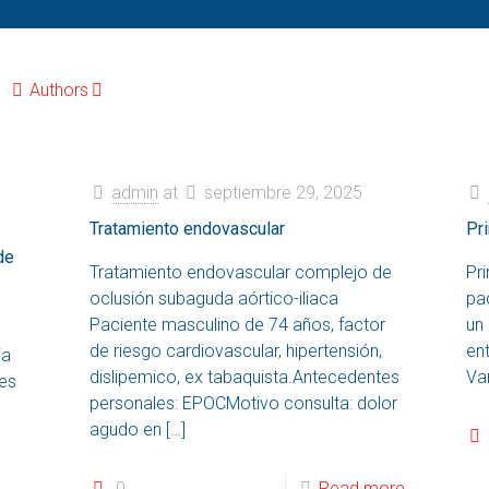
Authors
admin
at
septiembre 29, 2025
Tratamiento endovascular
Pr
de
Tratamiento endovascular complejo de
Pr
oclusión subaguda aórtico-iliaca
pac
Paciente masculino de 74 años, factor
un 
de riesgo cardiovascular, hipertensión,
en
ia
dislipemico, ex tabaquista.Antecedentes
Va
tes
personales: EPOCMotivo consulta: dolor
agudo en
[…]
0
Read more