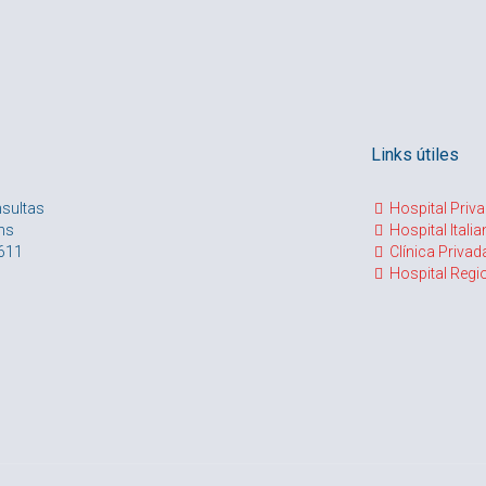
Links útiles
sultas
Hospital Priva
 hs
Hospital Itali
611
Clínica Privad
Hospital Regi