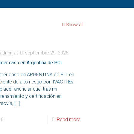
Show all
admin
at
septiembre 29, 2025
imer caso en Argentina de PCI
imer caso en ARGENTINA de PCI en
iente de alto riesgo con IVAC II Es
placer anunciar que, tras mi
trenamiento y certificación en
rsovia,
[…]
0
Read more